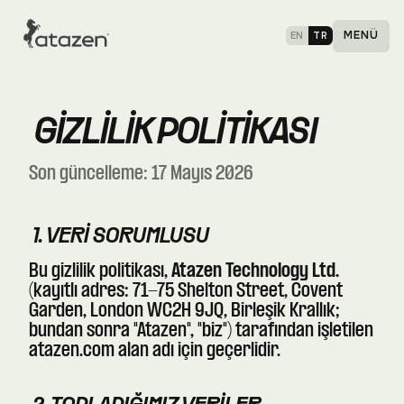
MENÜ
EN
TR
KAPAT
GIZLILIK POLITIKASI
Son güncelleme: 17 Mayıs 2026
1. VERI SORUMLUSU
Bu gizlilik politikası,
Atazen Technology Ltd.
(kayıtlı adres: 71-75 Shelton Street, Covent
Garden, London WC2H 9JQ, Birleşik Krallık;
bundan sonra "Atazen", "biz") tarafından işletilen
atazen.com
alan adı için geçerlidir.