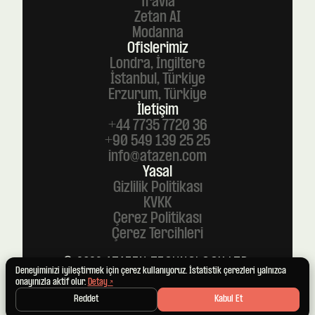
Travia
Zetan AI
Modanna
Ofislerimiz
Londra, İngiltere
İstanbul, Türkiye
Erzurum, Türkiye
İletişim
+44 7735 7720 36
+90 549 139 25 25
info@atazen.com
Yasal
Gizlilik Politikası
KVKK
Çerez Politikası
Çerez Tercihleri
© 2026 ATAZEN TECHNOLOGY LTD.
TÜM HAKLARI SAKLIDIR