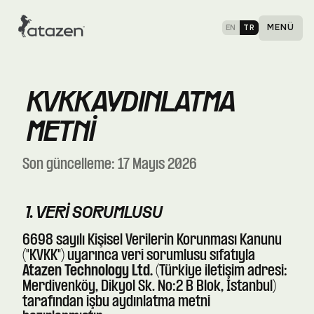
MENÜ
EN
TR
KAPAT
KVKK AYDINLATMA
METNI
Son güncelleme: 17 Mayıs 2026
1. VERI SORUMLUSU
6698 sayılı Kişisel Verilerin Korunması Kanunu
("KVKK") uyarınca veri sorumlusu sıfatıyla
Atazen Technology Ltd.
(Türkiye iletişim adresi:
Merdivenköy, Dikyol Sk. No:2 B Blok, İstanbul)
tarafından işbu aydınlatma metni