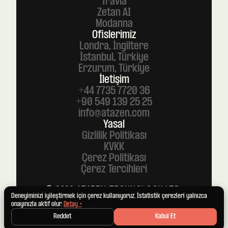
Travia
Zetan AI
Modanna
Ofislerimiz
Londra, İngiltere
İstanbul, Türkiye
Erzurum, Türkiye
İletişim
+44 7735 7720 36
+90 549 139 25 25
info@atazen.com
Yasal
Gizlilik Politikası
KVKK
Çerez Politikası
Çerez Tercihleri
© 2026 ATAZEN TECHNOLOGY LTD.
TÜM HAKLARI SAKLIDIR